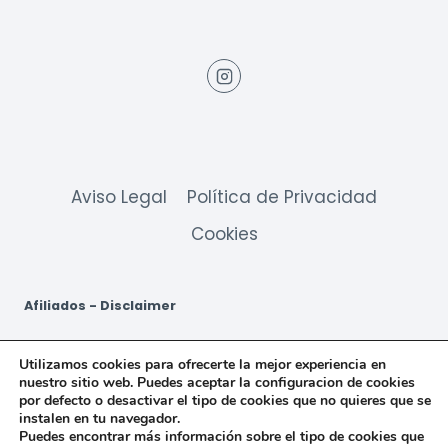
Aviso Legal
Política de Privacidad
Cookies
Afiliados - Disclaimer
CharlieTeckel participa en varios programas de afiliación de
Utilizamos cookies para ofrecerte la mejor experiencia en
marketing, lo que significa que CharlieTeckel recibe
nuestro sitio web. Puedes aceptar la configuracion de cookies
comisiones por las compras hechas a través de los links a
por defecto o desactivar el tipo de cookies que no quieres que se
sitios de los vendedores. CharlieTeckel es un afiliado de
instalen en tu navegador.
Amazon.
Puedes encontrar más información sobre el tipo de cookies que